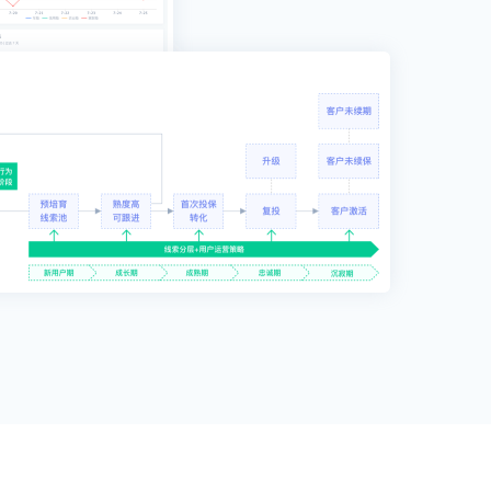
果，并
打造代
通过业
优代理
体验行业