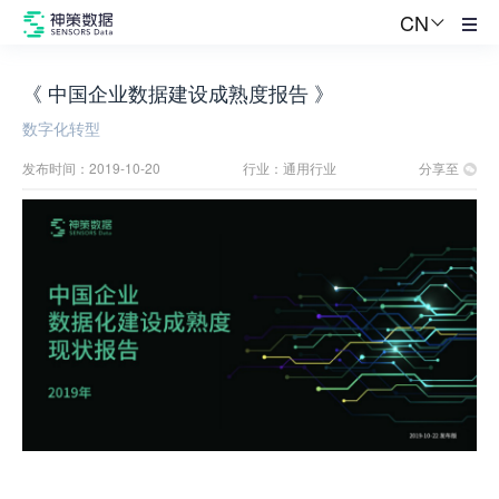
CN
产品
查看所有产品
《
中国企业数据建设成熟度报告
》
解决方案
平台引擎
数字化转型
客户数据引擎 CDP
发布时间：
2019-10-20
行业：
通用行业
分享至
资源中心
客户旅程分析引擎
客户旅程优化引擎
帮助与支持
应用产品
关于我们
神策学堂
数据成熟度测评